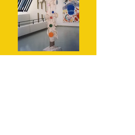
CRUZ DE MAYO
Die Cruz de Mayo ist eine kulturell-religiöse
Manifestation, die seit mehr als 150 Jahren in
fast dem gesamten Staatsgebiet in der
venezolanischen Tradition verankert ist. In
vielen Regionen Venezuelas wird den
traditionellen Feierlichkeiten des Cruz de Mayo