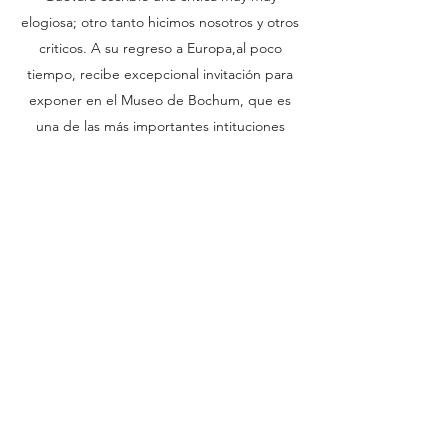
elogiosa; otro tanto hicimos nosotros y otros
criticos. A su regreso a Europa,al poco
tiempo, recibe excepcional invitación para
exponer en el Museo de Bochum, que es
una de las más importantes intituciones
artistica de Alemania, pera celebrar los
quinientos años del Descubrimiento de
America. Para esa ocasión habia algun gran
artista cuya obra expresara el encuentro y la
Mezela culturas y de dos continentes:
alguien que fuera el equivalente artistico de
lo que fue Jean Michel Basquiat para
America. Asi decidieron que ese bi-mundial
fuera Carlos Manrique. En folleto de la
programación del año le dedicaron la
portada las pagina principales a Manrique,
cuya gran exposición seria la estelar de ese