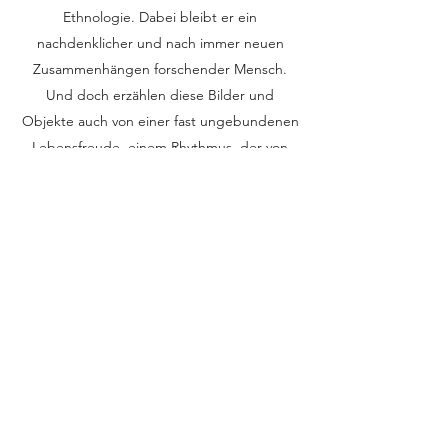
Ethnologie. Dabei bleibt er ein
nachdenklicher und nach immer neuen
Zusammenhängen forschender Mensch.
Und doch erzählen diese Bilder und
Objekte auch von einer fast ungebundenen
Lebensfreude, einem Rhythmus, der von
den Zeichen vorgegeben und von der
Farbe bestimm wird. Vor einigen Jahren
begann Manrique mit kleinen Leiwänden zu
experimentieren. Auf kleine Dosen spannte
er Nessel und setzte dann diese kleinen
Körper zusammen. Von diesem Zeitpunkt an
wurde seine Zeichensprache fetischisiert.
Das was vorher auf seinen Leinwänden noch
eingeschlossen war, hier tritt es hervor und
wird dreidimensional erlebbar für den
Betrachter. Carlos Manrique hat mit seinem